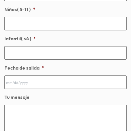
Niños( 5-11 )
*
Infantil( <4 )
*
Fecha de salida
*
MM
Tu mensaje
slash
DD
slash
YYYY