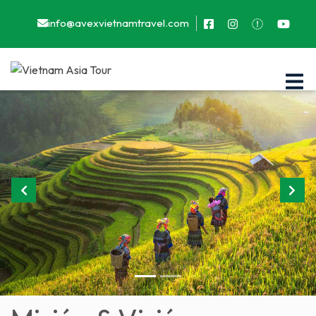
info@avexvietnamtravel.com
Previous
Next