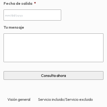
Fecha de salida
*
MM
Tu mensaje
slash
DD
slash
YYYY
Visión general
Servicio incluido/Servicio excluido