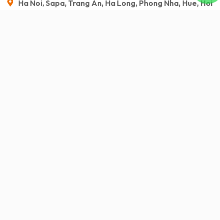
Ha Noi, Sapa, Trang An, Ha Long, Phong Nha, Hue, Hoi
An, Ho Chi Minh
Visión general
Servicio incluido/Servicio excluido
Itinerario
Imagen
Visión general
Embárcate en un
viaje de incentivo
de 15 días
por Vietnam de
Avex Vietnam Travel
, donde
descubrirás los destinos más maravillosos del
país.
Comenzamos en
Hanoi
, inmersos en su
caótica