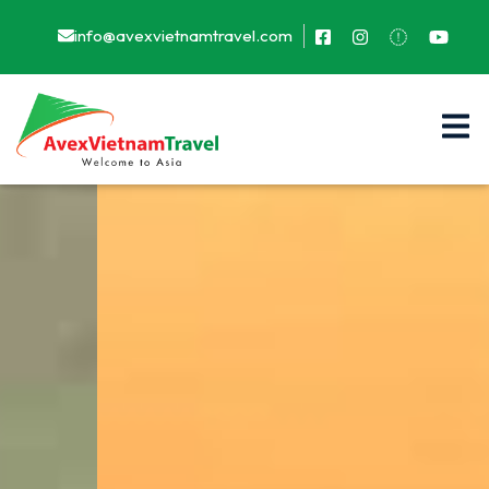
info@avexvietnamtravel.com