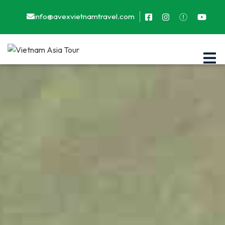
info@avexvietnamtravel.com