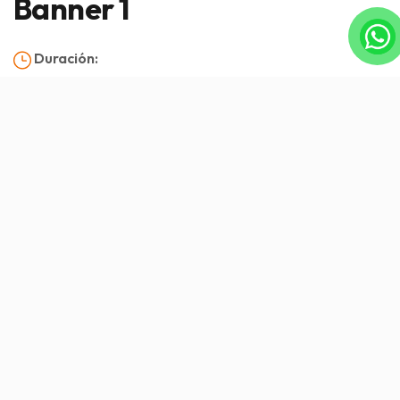
Banner 1
Duración:
Llegada:
Salida:
Visión general
Servicio incluido/Servicio excluido
Itinerario
Imagen
Visión general