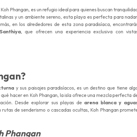
 Koh Phangan, es un refugio ideal para quienes buscan tranquilida
stalinas y un ambiente sereno, esta playa es perfecta para nadar
emás, en los alrededores de esta zona paradisíaca, encontrará
Santhiya
, que ofrecen una experiencia exclusiva con vista
angan?
cturna
y sus paisajes paradisíacos, es un destino que tiene alg
s
qué hacer en Koh Phangan
, la isla ofrece una mezcla perfecta d
jación. Desde explorar sus playas de
arena blanca y agua
on rutas de senderismo o cascadas ocultas, Koh Phangan promet
Koh Phangan