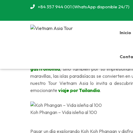
+84 357 944 001 (WhatsApp disponible 24/7)
Inicio
Conta
Tailandia, conocida como la “tierra de los templ
gastronomía
, sino también por su impresionant
maravillas, las islas paradisíacas se convierten en
nuestro Tour Vietnam Asia lo invita a descubr
emocionante
viaje por Tailandia
.
Koh Phangan – Vida isleña al 100
P
asar un día explorando Koh Koh Phangan y disfru