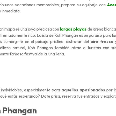
ando unas vacaciones memorables, prepare su equipaje con
Ave
e inmediato.
an mapa es una joya preciosa con
largas playas
de arena blanca
xtremadamente rico. La isla de Koh Phangan es un paraíso para la
 sumergirte en el paisaje prístino, disfrutar del
aire fresco
belleza natural, Koh Phangan también atrae a turistas con su
nte famoso festival de la luna llena.
 inolvidables, especialmente para
aquellos apasionados
por l
qué estás esperando? Date prisa, reserva tus entradas y explor
oh Phangan