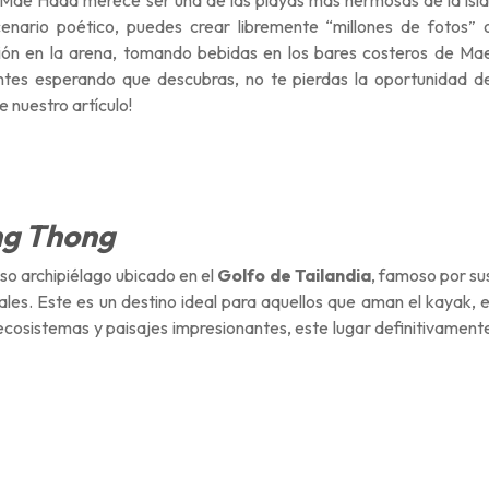
Mae Haad merece ser una de las playas más hermosas de la isla
scenario poético, puedes crear libremente “millones de fotos” 
ción en la arena, tomando bebidas en los bares costeros de Ma
ntes esperando que descubras, no te pierdas la oportunidad d
 nuestro artículo!
ng Thong
o archipiélago ubicado en el
Golfo de Tailandia
, famoso por su
les. Este es un destino ideal para aquellos que aman el kayak, e
ecosistemas y paisajes impresionantes, este lugar definitivament