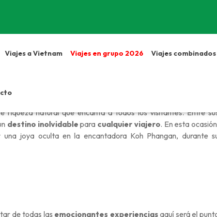
Viajes a Vietnam
Viajes en grupo 2026
Viajes combinados
cto
os dorados”, destaca no solo por su cultura única y su
exquisit
e riqueza natural que encanta a todos los visitantes. Entre su
 un
destino inolvidable
para
cualquier viajero
. En esta ocasión
ir una joya oculta en la encantadora Koh Phangan, durante s
tar de todas las
emocionantes experiencias
aquí será el punt