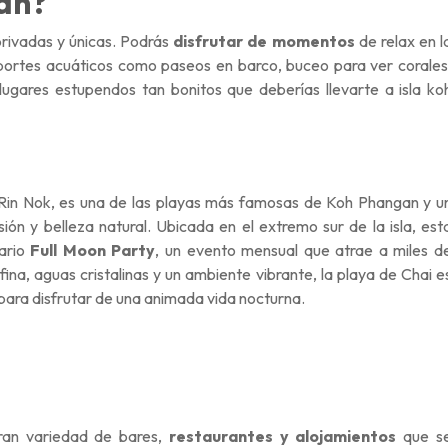
gan?
rivadas y únicas. Podrás
disfrutar de momentos
de relax en l
portes acuáticos como paseos en barco, buceo para ver corales
gares estupendos tan bonitos que deberías llevarte a isla ko
Rin Nok, es una de las playas más famosas de Koh Phangan y u
ión y belleza natural. Ubicada en el extremo sur de la isla, est
dario
Full Moon Party
, un evento mensual que atrae a miles d
ina, aguas cristalinas y un ambiente vibrante, la playa de Chai e
 para disfrutar de una animada vida nocturna.
ran variedad de bares,
restaurantes y alojamientos
que s