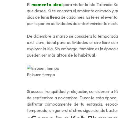
El
momento ideal
para visitar la isla Tailandia
que desee. Si te encanta el ambiente animado y qui
días de
luna llena
de cada mes. Este es el evento 
participar en actividades de entretenimiento noctu
De diciembre a marzo se considera la temporada 
azul claro, ideal para actividades al aire libre c
explorar la isla. Sin embargo, también es la época e
pueden ser más
altos de lo habitual
.
En buen tiempo
Si buscas tranquilidad y relajación, considera ir 
de septiembre a noviembre. Durante esta época, l
disfrutar cómodamente de tu estancia, espac
temporada, en general el clima sigue siendo basta