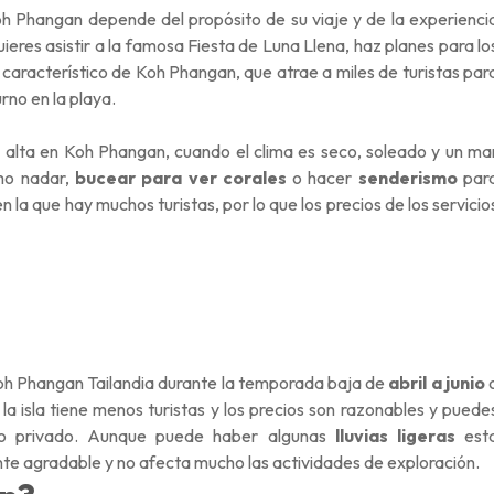
 Koh Phangan depende del propósito de su viaje y de la experienci
eres asistir a la famosa Fiesta de Luna Llena, haz planes para lo
característico de Koh Phangan, que atrae a miles de turistas par
rno en la playa.
alta en Koh Phangan, cuando el clima es seco, soleado y un ma
omo nadar,
bucear para ver corales
o hacer
senderismo
par
n la que hay muchos turistas, por lo que los precios de los servicio
a Koh Phangan Tailandia durante la temporada baja de
abril a junio
a isla tiene menos turistas y los precios son razonables y puede
io privado. Aunque puede haber algunas
lluvias ligeras
est
nte agradable y no afecta mucho las actividades de exploración.