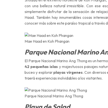
Situada en el extremo noroeste de Koh Phangan, 
con una belleza natural irresistible. Con ese e
simplemente disfrutar de la sensación de relaja
Haad. También hay innumerables cosas interesa
conocer más sobre este paraíso tropical a través de
Mae Haad en Koh Phangan
Parque Nacional Marino A
El Parque Nacional Marino Ang Thong es un hermos
42 pequeñas islas
y majestuosos paisajes natura
buceo y explorar
playas vírgenes
. Con diversos 
traerá experiencias inolvidables a los visitantes.
Parque Nacional Marino Ang Thong
Playa de Salad