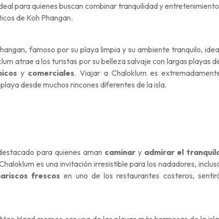
 ideal para quienes buscan combinar tranquilidad y entretenimiento
ticos de Koh Phangan.
hangan, famoso por su playa limpia y su ambiente tranquilo, idea
um atrae a los turistas por su belleza salvaje con largas playas d
micos
y
comerciales
. Viajar a Chaloklum es extremadament
laya desde muchos rincones diferentes de la isla.
 destacado para quienes aman
caminar
y
admirar el tranquil
aloklum es una invitación irresistible para los nadadores, inclus
ariscos frescos
en uno de los restaurantes costeros, sentir