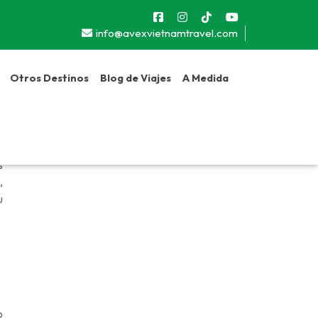
info@avexvietnamtravel.com
Otros Destinos
Blog de Viajes
A Medida
a
s
,
u
o