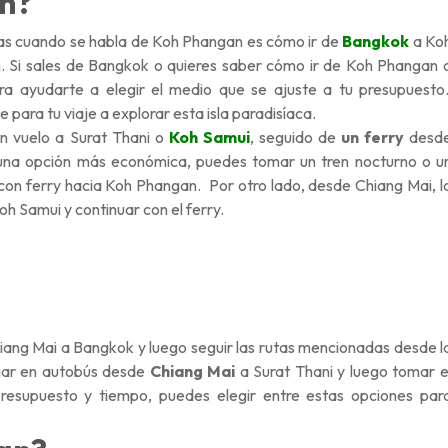
n?
tas cuando se habla de Koh Phangan es cómo ir de
Bangkok
a Ko
 Si sales de Bangkok o quieres saber cómo ir de Koh Phangan 
a ayudarte a elegir el medio que se ajuste a tu presupuesto
ara tu viaje a explorar esta isla paradisíaca.
n vuelo a Surat Thani o
Koh Samui
, seguido de
un ferry
desd
na opción más económica, puedes tomar un tren nocturno o u
on ferry hacia Koh Phangan. Por otro lado, desde Chiang Mai, l
oh Samui y continuar con el ferry.
ang Mai a Bangkok y luego seguir las rutas mencionadas desde l
iajar en autobús desde
Chiang Mai
a Surat Thani y luego tomar e
esupuesto y tiempo, puedes elegir entre estas opciones par