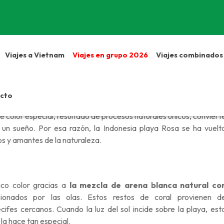
Viajes a Vietnam
Viajes en grupo 2026
Viajes combinados
cto
es más sorprendentes del mundo
, famosa por el tono rosad
te color especial, resultado de procesos naturales únicos, conviert
un sueño. Por esa razón, la Indonesia playa Rosa se ha vuelt
s y amantes de la naturaleza.
ico color gracias a
la mezcla de arena blanca natural co
ionados por las olas. Estos restos de coral provienen d
ifes cercanos. Cuando la luz del sol incide sobre la playa, est
la hace tan especial.