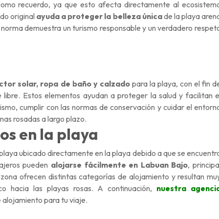
l como recuerdo, ya que esto afecta directamente al ecosistem
ado original
ayuda a proteger la belleza única
de la playa aren
a norma demuestra un turismo responsable y un verdadero respet
ctor solar, ropa de baño y calzado
para la playa, con el fin d
 libre. Estos elementos ayudan a proteger la salud y facilitan e
ismo, cumplir con las normas de conservación y cuidar el entorn
nas rosadas a largo plazo.
os en la playa
playa ubicado directamente en la playa debido a que se encuentr
viajeros pueden
alojarse fácilmente en Labuan Bajo
, principa
 zona ofrecen distintas categorías de alojamiento y resultan mu
co hacia las playas rosas. A continuación,
nuestra agenci
lojamiento para tu viaje.