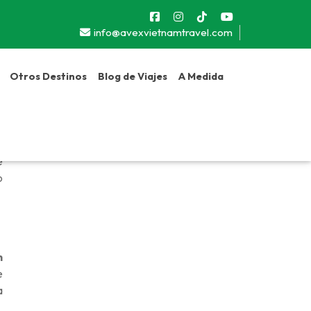
info@avexvietnamtravel.com
Otros Destinos
Blog de Viajes
A Medida
o
e
o
n
e
a