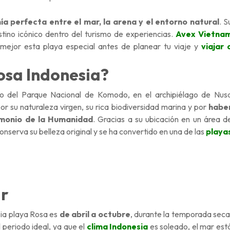
a perfecta entre el mar, la arena y el entorno natural
. S
tino icónico dentro del turismo de experiencias.
Avex Vietna
ejor esta playa especial antes de planear tu viaje y
viajar 
osa Indonesia?
o del Parque Nacional de Komodo, en el archipiélago de Nus
or su naturaleza virgen, su rica biodiversidad marina y por
habe
monio de la Humanidad
. Gracias a su ubicación en un área d
serva su belleza original y se ha convertido en una de las
playa
ar
ia playa Rosa es
de abril a octubre
, durante la temporada seca
 periodo ideal, ya que el
clima Indonesia
es soleado, el mar est