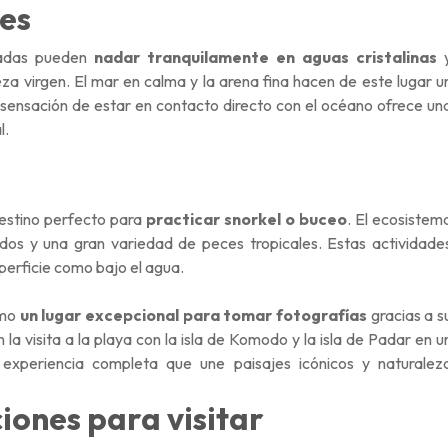
es
osadas pueden
nadar tranquilamente en aguas cristalinas
za virgen. El mar en calma y la arena fina hacen de este lugar u
a sensación de estar en contacto directo con el océano ofrece un
l.
stino perfecto para
practicar snorkel o buceo
. El ecosistem
idos y una gran variedad de peces tropicales. Estas actividade
uperficie como bajo el agua.
omo
un lugar excepcional para tomar fotografías
gracias a s
la visita a la playa con la isla de Komodo y la isla de Padar en u
 experiencia completa que une paisajes icónicos y naturalez
ones para visitar