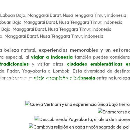
buan Bajo, Manggarai Barat, Nusa Tenggara Timur, Indonesia
buan Bajo, Manggarai Barat, Nusa Tenggara Timur, Indonesia
n Bajo, Manggarai Barat, Nusa Tenggara Timur, Indonesia
o, Manggarai Barat, Nusa Tenggara Timur, Indonesia
a belleza natural,
experiencias memorables y un entorn
a especial, al
viajar a Indonesia
también puedes considera
tradicionales
y visitar otras
ciudades emblemáticas e
a de Padar, Yogyakarta o Lombok. Esta diversidad de destino
u increíble arena rosada
quienes buscan un
viaje completo a Indonesia
entre naturaleza