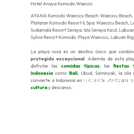
Hotel Anaya Komodo Waecici
AYANA Komodo Waecicu Beach: Waecicu Beach, La
Plataran Komodo Resort & Spa: Waecicu Beach, La
Sudamala Resort Seraya: Isla Seraya Kecil, Labua
Sylvia Resort Komodo: Playa Waecicu, Labuan Baj
La playa rosa es un destino único que combin
protegido excepcional
. Además de esta play
disfrutar las
comidas típicas
, las
fiestas 
Indonesia
como
Bali
, Ubud, Seminyak, la isl
Playa Rosa y s
convierte a Indonesia en una opción ideal para 
cultura
y descanso.