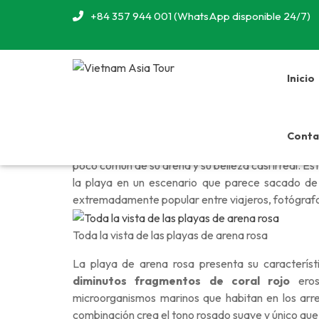
+84 357 944 001 (WhatsApp disponible 24/7)
Inicio
Conta
La playa Rosa es uno de los
fenómenos natural
poco común de su arena y su belleza casi irreal. Es
la playa en un escenario que parece sacado de 
extremadamente popular entre viajeros, fotógrafo
Toda la vista de las playas de arena rosa
La playa de arena rosa presenta su característ
diminutos fragmentos de coral rojo
eros
microorganismos marinos que habitan en los arrec
combinación crea el tono rosado suave y único que 