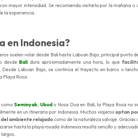
a con mayor intensidad. Se recomienda visitarla por la mañana o 
e la experiencia.
sa en Indonesia?
ajeros suelen volar desde Bali hasta Labuan Bajo, principal punto d
lo desde
Bali
dura aproximadamente una hora, lo que
facilit
. Desde Labuan Bajo, se continúa el trayecto en barco o lanch
la Playa Rosa.
es como
Seminyak
,
Ubud
o Nusa Dua en Bali, la Playa Rosa no s
lmente en un itinerario por Indonesia. Muchos viajeros
optan po
 del ambiente relajado
como de la naturaleza salvaje. Gracias 
zarse hasta la playa rosada Indonesia resulta sencillo y adecuad
 largos.