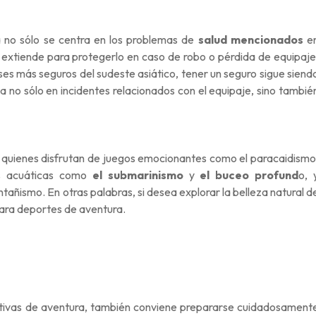
a no sólo se centra en los problemas de
salud mencionados
e
e extiende para protegerlo en caso de robo o pérdida de equipaje
es más seguros del sudeste asiático, tener un seguro sigue siend
a no sólo en incidentes relacionados con el equipaje, sino tambié
 quienes disfrutan de juegos emocionantes como el paracaidismo
es acuáticas como
el submarinismo
y
el buceo profund
o, 
tañismo. En otras palabras, si desea explorar la belleza natural d
para deportes de aventura.
rtivas de aventura, también conviene prepararse cuidadosament