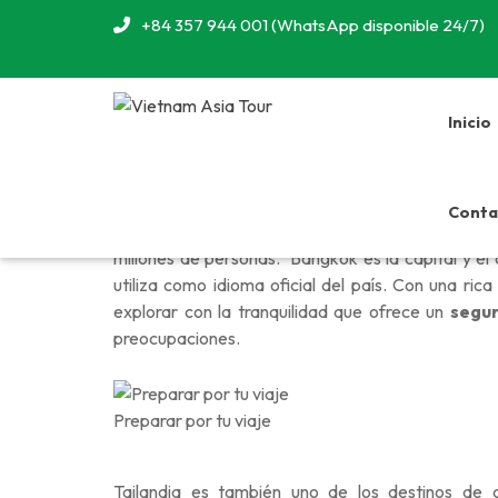
+84 357 944 001 (WhatsApp disponible 24/7)
Inicio
Conta
Situada en el
sudeste asiático
, Tailandia tiene 
millones de personas. Bangkok es la capital y el c
utiliza como idioma oficial del país. Con una rica
explorar con la tranquilidad que ofrece un
segur
preocupaciones.
Preparar por tu viaje
Tailandia es también uno de los destinos de 