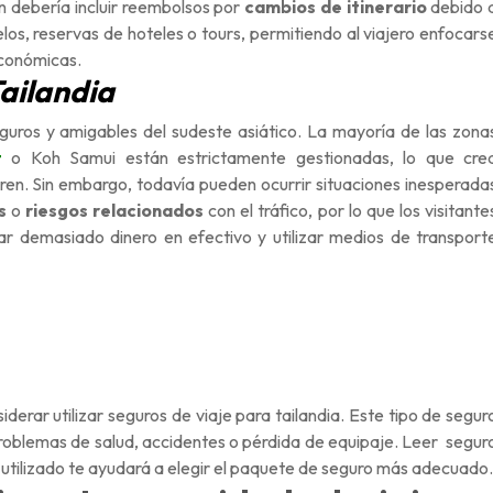
én debería incluir reembolsos por
cambios de itinerario
debido 
los, reservas de hoteles o tours, permitiendo al viajero enfocars
económicas.
Tailandia
seguros y amigables del sudeste asiático. La mayoría de las zona
t
o Koh Samui están estrictamente gestionadas, lo que cre
oren. Sin embargo, todavía pueden ocurrir situaciones inesperada
s
o
riesgos relacionados
con el tráfico, por lo que los visitante
r demasiado dinero en efectivo y utilizar medios de transport
derar utilizar seguros de viaje para tailandia. Este tipo de segur
oblemas de salud, accidentes o pérdida de equipaje. Leer segur
n utilizado te ayudará a elegir el paquete de seguro más adecuado.