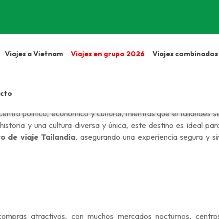
Viajes a Vietnam
Viajes en grupo 2026
Viajes combinados
cto
una superficie de unos
513.000 km²
y una población de más de 6
entro político, económico y cultural, mientras que el tailandés s
 historia y una cultura diversa y única, este destino es ideal par
o de viaje Tailandia
, asegurando una experiencia segura y si
compras atractivos, con muchos mercados nocturnos, centro