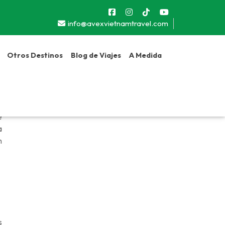
info@avexvietnamtravel.com
Otros Destinos
Blog de Viajes
A Medida
9
e
a
n
s