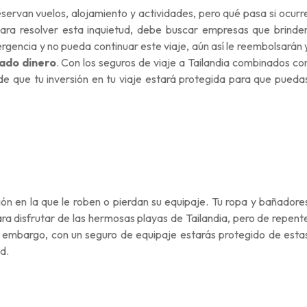
eservan vuelos, alojamiento y actividades, pero qué pasa si ocurr
 Para resolver esta inquietud, debe buscar empresas que brinde
gencia y no pueda continuar este viaje, aún así le reembolsarán 
ado dinero
. Con los seguros de viaje a Tailandia combinados co
e que tu inversión en tu viaje estará protegida para que pueda
ción en la que le roben o pierdan su equipaje. Tu ropa y bañadore
a disfrutar de las hermosas playas de Tailandia, pero de repent
n embargo, con un seguro de equipaje estarás protegido de esta
d.