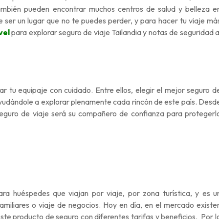
también pueden encontrar muchos centros de salud y belleza e
e ser un lugar que no te puedes perder, y para hacer tu viaje má
vel
para explorar seguro de viaje Tailandia y notas de seguridad a
r tu equipaje con cuidado. Entre ellos, elegir el mejor seguro d
, ayudándole a explorar plenamente cada rincón de este país. Desd
 seguro de viaje será su compañero de confianza para protegerl
ra huéspedes que viajan por viaje, por zona turística, y es u
familiares o viaje de negocios. Hoy en día, en el mercado existe
 producto de seguro con diferentes tarifas y beneficios. Por l