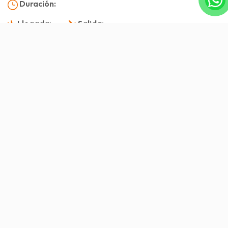
Duración:
Llegada:
Salida:
Visión general
Servicio incluido/Servicio excluido
Itinerario
Imagen
Visión general
Ninh Binh conocida como “Halong en tierra”. Hoa
Lu es un distrito semi montañoso, con muchos
paisajes naturales como Trang An, Tam Coc –