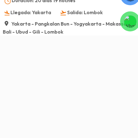
Duración:
20 días 19 noches
Llegada:
Yakarta
Salida:
Lombok
Yakarta - Pangkalan Bun - Yogyakarta - Makassar -
Bali - Ubud - Gili - Lombok
Visión general
Servicio incluido/Servicio excluido
Itinerario
Imagen
Visión general
Disfruta de unas vacaciones inolvidables a través
viaje a Indonesia
explorando sus destinos