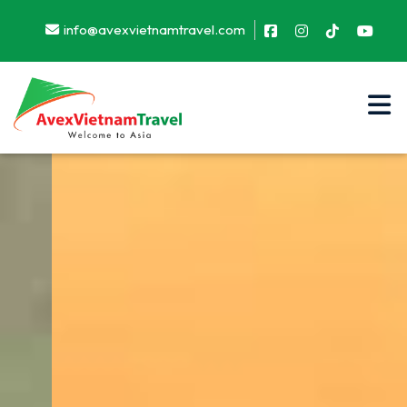
info@avexvietnamtravel.com