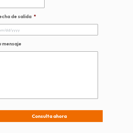
echa de salida
*
MM
slash
DD
u mensaje
slash
YYYY