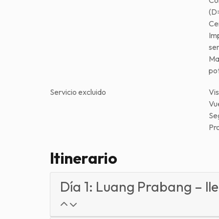
Co
(D
Ce
Im
ser
Ma
po
Servicio excluido
Vi
Vue
Se
Pro
Itinerario
Día 1: Luang Prabang – lle