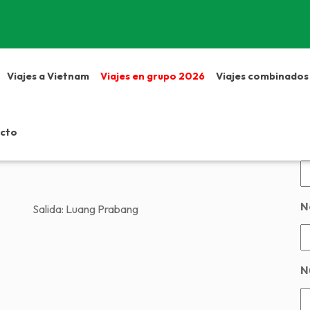
Viajes a Vietnam
Viajes en grupo 2026
Viajes combinados
ar Luang Prabang y
D
cto
N
N
Salida:
Luang Prabang
N