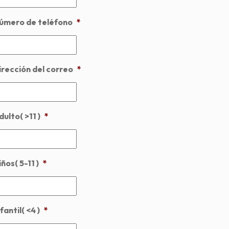
úmero de teléfono
*
irección del correo
*
dulto( >11 )
*
ños( 5-11 )
*
fantil( <4 )
*