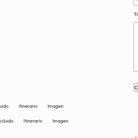
T
luido
Itinerario
Imagen
xcluido
Itinerario
Imagen