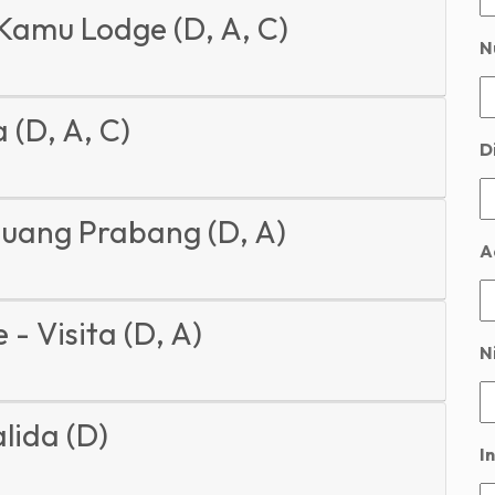
 Kamu Lodge (D, A, C)
N
 (D, A, C)
D
Luang Prabang (D, A)
A
 - Visita (D, A)
Ni
lida (D)
In