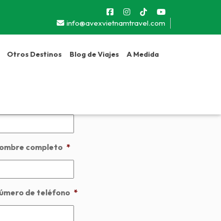
info@avexvietnamtravel.com
Otros Destinos
Blog de Viajes
A Medida
Next
esde:
$642
ombre de viaje
ombre completo
*
úmero de teléfono
*