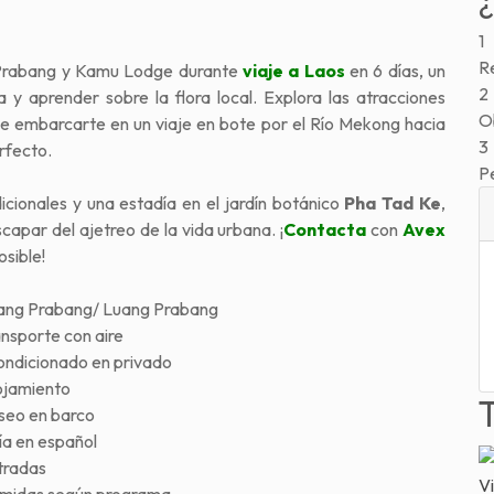
1
Re
g Prabang y Kamu Lodge durante
viaje a Laos
en 6 días, un
2
y aprender sobre la flora local. Explora las atracciones
Ob
e embarcarte en un viaje en bote por el Río Mekong hacia
3
erfecto.
P
cionales y una estadía en el jardín botánico
Pha Tad Ke
,
capar del ajetreo de la vida urbana. ¡
Contacta
con
Avex
osible!
ang Prabang/ Luang Prabang
nsporte con aire
ondicionado en privado
ojamiento
seo en barco
ía en español
tradas
Vi