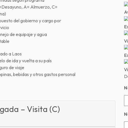
midas según programa
=Desayuno, A= Almuerzo, C=
Av
na)
puesto del gobierno y cargo por
E
vicio
nejo de equipaje y agua
Vi
table
sado a Laos
Ex
lo de ida y vuelta a su país
guro de viaje
Vi
pinas, bebidas y otros gastos personal
D
N
gada – Visita (C)
N