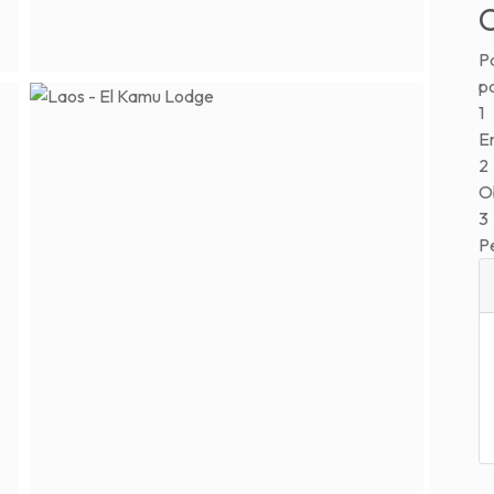
C
Pa
p
1
En
2
Ob
3
P