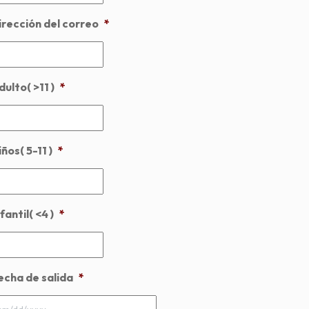
irección del correo
*
dulto( >11 )
*
ños( 5-11 )
*
fantil( <4 )
*
echa de salida
*
MM