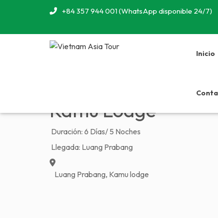
+84 357 944 001 (WhatsApp disponible 24/7)
Inicio
Previous
6 días para explor
Conta
Kamu Lodge
Duración:
6 Días/ 5 Noches
Llegada:
Luang Prabang
Luang Prabang, Kamu lodge