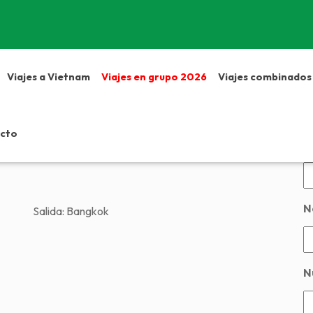
Viajes a Vietnam
Viajes en grupo 2026
Viajes combinados
de Bangkok y Koh
D
cto
N
N
Salida:
Bangkok
N