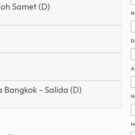
Koh Samet (D)
N
D
A
a Bangkok - Salida (D)
Ni
In