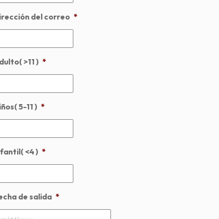
irección del correo
*
dulto( >11 )
*
ños( 5-11 )
*
fantil( <4 )
*
echa de salida
*
MM