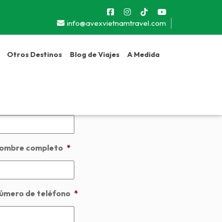
info@avexvietnamtravel.com
Otros Destinos
Blog de Viajes
A Medida
Next
esde:
$390
ombre de viaje
ombre completo
*
úmero de teléfono
*