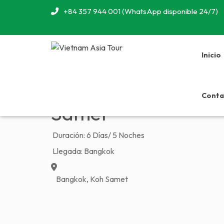
+84 357 944 001 (WhatsApp disponible 24/7)
Inicio
Previous
Explora la esencia 
Conta
Samet
Duración:
6 Días/ 5 Noches
Llegada:
Bangkok
Bangkok, Koh Samet