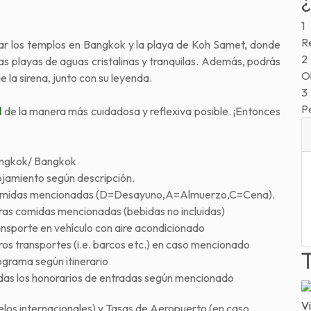
1
Re
orar los templos en Bangkok y la playa de Koh Samet, donde
2
as playas de aguas cristalinas y tranquilas. Además, podrás
Ob
 la sirena, junto con su leyenda.
3
P
l
de la manera más cuidadosa y reflexiva posible. ¡Entonces
ngkok/ Bangkok
ojamiento según descripción.
midas mencionadas (D=Desayuno,A=Almuerzo,C=Cena).
ras comidas mencionadas (bebidas no incluidas)
ansporte en vehículo con aire acondicionado
os transportes (i.e. barcos etc.) en caso mencionado
ograma según itinerario
das los honorarios de entradas según mencionado
Vi
elos internacionales) y Tasas de Aeropuerto (en caso