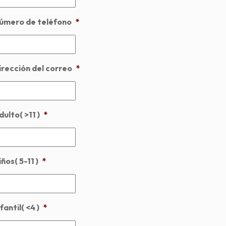
úmero de teléfono
*
irección del correo
*
dulto( >11 )
*
ños( 5-11 )
*
fantil( <4 )
*