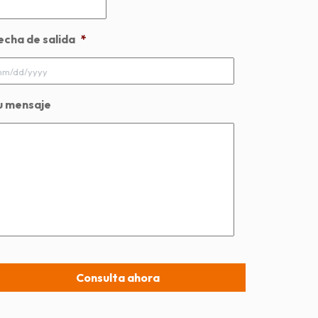
echa de salida
*
MM
slash
DD
u mensaje
slash
YYYY