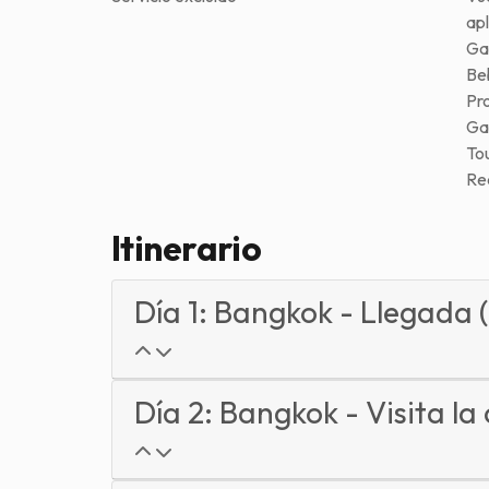
apl
Ga
Be
Pro
Ga
To
Rec
Itinerario
Día 1: Bangkok - Llegada 
Día 2: Bangkok - Visita la