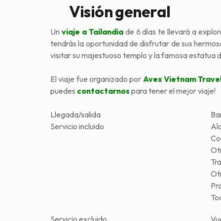
Visión general
Un
viaje a Tailandia
de 6 días te llevará a expl
tendrás la oportunidad de disfrutar de sus hermos
visitar su majestuoso templo y la famosa estatua de
El viaje fue organizado por
Avex Vietnam Trave
puedes
contactarnos
para tener el mejor viaje!
Llegada/salida
Ba
Servicio incluido
Al
Co
Ot
Tr
Otr
Pr
To
Servicio excluido
Vu