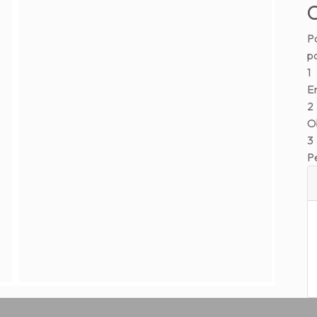
C
Pa
p
1
En
2
Ob
3
P