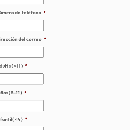
úmero de teléfono
*
irección del correo
*
dulto( >11 )
*
ños( 5-11 )
*
fantil( <4 )
*