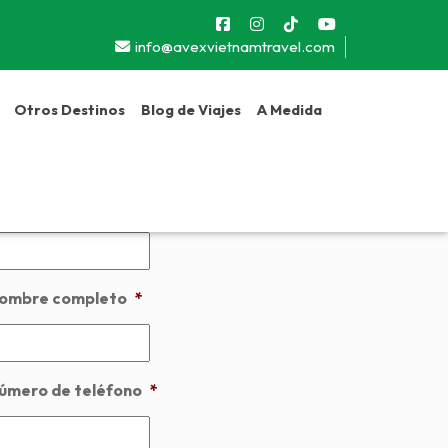
info@avexvietnamtravel.com
Otros Destinos
Blog de Viajes
A Medida
Next
esde:
$1008
ombre de viaje
ombre completo
*
úmero de teléfono
*