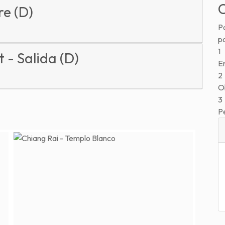
C
bre (D)
Pa
p
1
t - Salida (D)
En
2
Ob
3
P