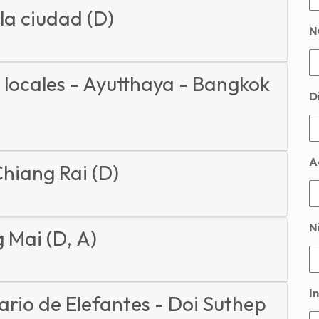
la ciudad (D)
N
 locales - Ayutthaya - Bangkok
D
A
Chiang Rai (D)
Ni
 Mai (D, A)
In
ario de Elefantes - Doi Suthep