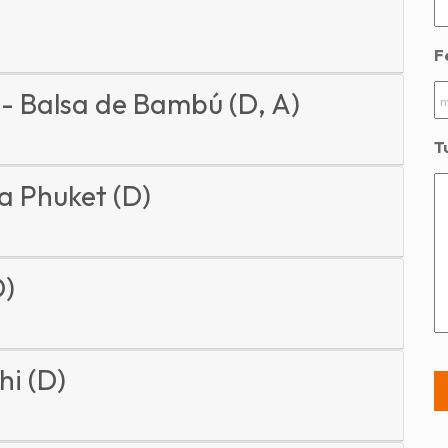
F
 - Balsa de Bambú (D, A)
T
 a Phuket (D)
D)
hi (D)