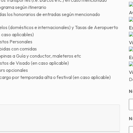
os transportes (i.e. barcos etc.) en caso mencionado
ograma según itinerario
Av
das los honorarios de entradas según mencionado
elos (domésticos e internacionales) y Tasas de Aeropuerto
E
 caso aplicables)
stos Personales
Vi
bidas con comidas
pinas a Guía y conductor, maleteros etc
Ex
stos de Visado (en caso aplicable)
urs opcionales
Vi
argo por temporada alta o festival (en caso aplicable)
D
N
N