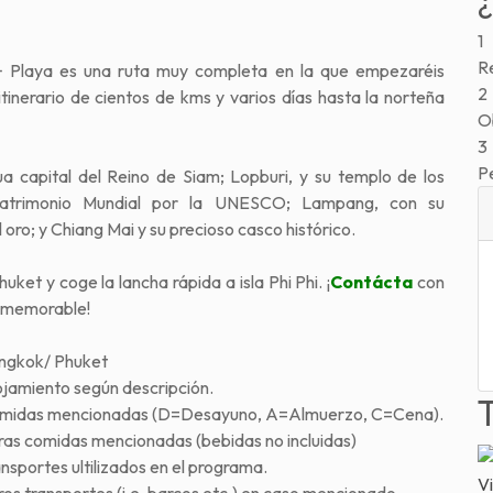
1
Re
 + Playa es una ruta muy completa en la que empezaréis
2
tinerario de cientos de kms y varios días hasta la norteña
Ob
3
P
a capital del Reino de Siam; Lopburi, y su templo de los
 Patrimonio Mundial por la UNESCO; Lampang, con su
 oro; y Chiang Mai y su precioso casco histórico.
ket y coge la lancha rápida a isla Phi Phi. ¡
Contácta
con
e memorable!
ngkok/ Phuket
ojamiento según descripción.
midas mencionadas (D=Desayuno, A=Almuerzo, C=Cena).
ras comidas mencionadas (bebidas no incluidas)
nsportes ultilizados en el programa.
Vi