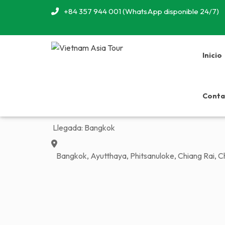
+84 357 944 001 (WhatsApp disponible 24/7)
Inicio
Previous
Viaje 12 días a Tail
Conta
Duración:
12 Días/ 11 Noches
Llegada:
Bangkok
Bangkok, Ayutthaya, Phitsanuloke, Chiang Rai, Chi