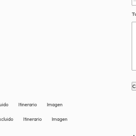
T
luido
Itinerario
Imagen
xcluido
Itinerario
Imagen