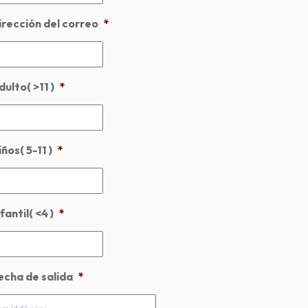
irección del correo
*
dulto( >11 )
*
ños( 5-11 )
*
fantil( <4 )
*
echa de salida
*
MM