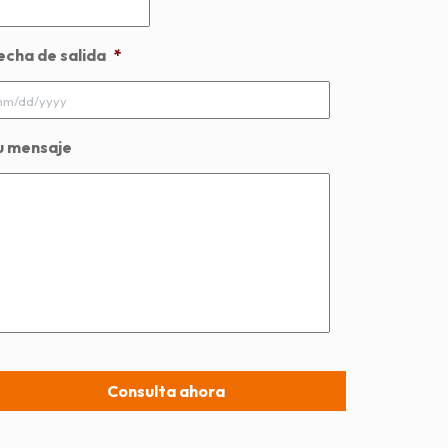
echa de salida
*
MM
slash
DD
u mensaje
slash
YYYY