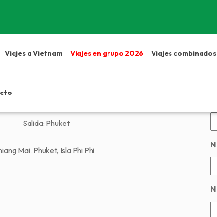
Viajes a Vietnam
Viajes en grupo 2026
Viajes combinados
andia
D
cto
N
Salida:
Phuket
N
ang Mai, Phuket, Isla Phi Phi
N