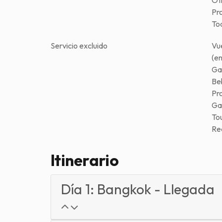
Otr
Pr
To
Servicio excluido
Vu
(en
Ga
Be
Pro
Ga
To
Rec
Itinerario
Día 1: Bangkok - Llegada