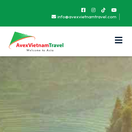
info@avexvietnamtravel.com