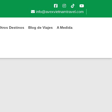
Next
info@avexvietnamtravel.com
s
Otros Destinos
Blog de Viajes
A Medida