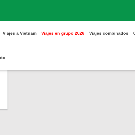
am y Phu Quoc 13 día
Viajes a Vietnam
Viajes en grupo 2026
Viajes combinados
cto