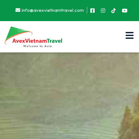
info@avexvietnamtravel.com