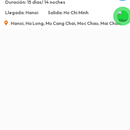
Duración:
15 días/ 14 noches
Llegada:
Hanoi
Salida:
Ho Chi Minh
Hanoi, Ha Long, Mu Cang Chai, Moc Chau, Mai Chau,
Hoi An, Ho Chi Minh
Visión general
Servicio incluido/Servicio excluido
Itinerario
Imagen
Visión general
El
viaje de aventura
de 15 días a Vietnam te
permitirá disfrutar de los paisajes más hermosos