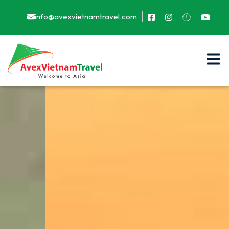
info@avexvietnamtravel.com