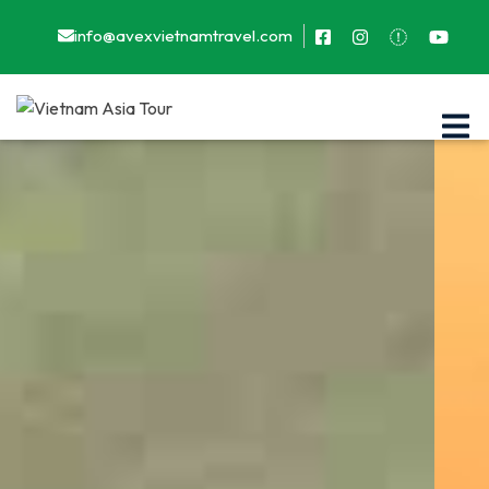
info@avexvietnamtravel.com