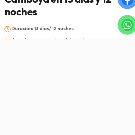
noches
Duración:
13 días/ 12 noches
Llegada:
Hanoi
Salida:
Koh Rong
Hanoi, Ninh Binh, Halong, hue, Hoi An, Ho Chi Minh,
Koh Rong
Visión general
Servicio incluido/Servicio excluido
Itinerario
Imagen