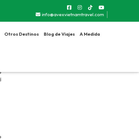
info@avexvietnamtravel.com
Otros Destinos
Blog de Viajes
A Medida
s
o
d
o