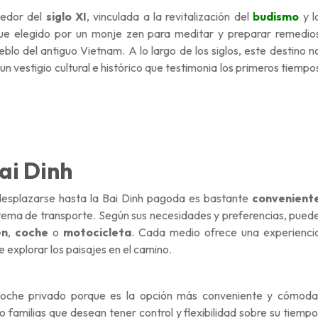
dedor del
siglo XI
, vinculada a la revitalización del
budismo
y l
 fue elegido por un monje zen para meditar y preparar remedio
eblo del antiguo Vietnam. A lo largo de los siglos, este destino n
 un vestigio cultural e histórico que testimonia los primeros tiempo
ai Dinh
desplazarse hasta la Bai Dinh pagoda es bastante
convenient
sistema de transporte. Según sus necesidades y preferencias, pued
en
,
coche
o
motocicleta
. Cada medio ofrece una experienci
e explorar los paisajes en el camino.
coche privado porque es la opción más conveniente y cómoda
familias que desean tener control y flexibilidad sobre su tiempo