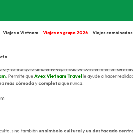
Viajes a Vietnam
Viajes en grupo 2026
Viajes combinados
cto
plos más grandes
y famosos de Vietnam, atrae cada año a mile
ura y su tranquilo ambiente espiritual. Se convierte en un
destin
nam
. Permite que
Avex Vietnam Travel
le ayude a hacer realida
sea
más cómoda
y
completa
que nunca.
culto, sino también
un símbolo cultural
y
un destacado centr