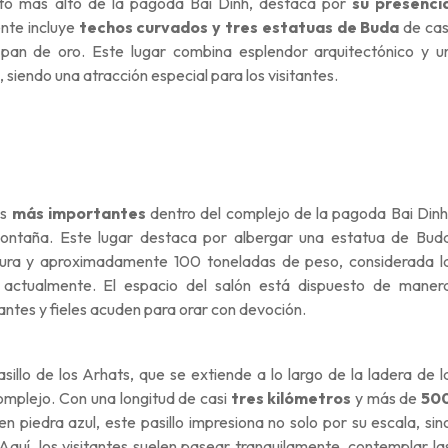
nto más alto de la pagoda Bai Dinh, destaca por
su presenci
nte incluye
techos curvados y tres estatuas de Buda
de cas
pan de oro. Este lugar combina esplendor arquitectónico y u
siendo una atracción especial para los visitantes.
es
más importantes
dentro del complejo de la pagoda Bai Dinh
montaña. Este lugar destaca por albergar una estatua de Bud
tura y aproximadamente 100 toneladas de peso, considerada l
actualmente. El espacio del salón está dispuesto de maner
tantes y fieles acuden para orar con devoción.
llo de los Arhats, que se extiende a lo largo de la ladera de l
omplejo. Con una longitud de casi
tres kilómetros
y más de
50
n piedra azul, este pasillo impresiona no solo por su escala, sin
 Aquí, los visitantes suelen pasear tranquilamente, contemplar la