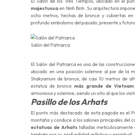
El Salón de los Tres Tiempos, ubicado en el pu
majestuosa
en Ninh Binh. Su arquitectura impone
ocho metros, hechas de bronce y cubiertas en 
profundo simbolismo del pasado, presente y futuro, 
Salón del Patriarca
El Salón del Patriarca es una de las construccion
ubicado en una posición solemne al pie de la 
Shakyamuni de bronce, de casi 10 metros de al
estatua de bronce
más grande de Vietnam
armoniosa y solemne, siendo un sitio al que los visi
Pasillo de los Arhats
El punto más destacado de esta pagoda es el Pasi
montaña y conduce a los salones principales del c
estatuas de Arhats
talladas meticulosamente e
también por su profundidad artística y espiritual.