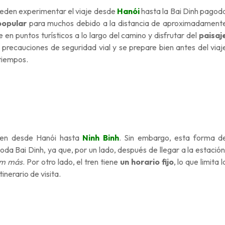
ueden experimentar el viaje desde
Hanói
hasta la Bai Dinh pagod
popular
para muchos debido a la distancia de aproximadament
en puntos turísticos a lo largo del camino y disfrutar del
paisaj
precauciones de seguridad vial y se prepare bien antes del viaj
atiempos.
tren desde Hanói hasta
Ninh Binh
. Sin embargo, esta forma d
goda Bai Dinh, ya que, por un lado, después de llegar a la estación
km más
. Por otro lado, el tren tiene
un horario fijo
, lo que limita l
inerario de visita.