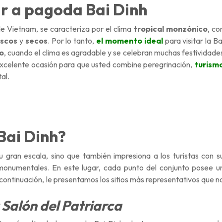
r a pagoda Bai Dinh
de Vietnam, se caracteriza por el clima
tropical monzónico
, co
escos
y
secos
. Por lo tanto,
el momento ideal
para visitar la Ba
o
, cuando el clima es agradable y se celebran muchas festividade
excelente ocasión para que usted combine peregrinación,
turism
tal.
Bai Dinh?
gran escala, sino que también impresiona a los turistas con s
 monumentales. En este lugar, cada punto del conjunto posee u
 continuación, le presentamos los sitios más representativos que n
 Salón del Patriarca