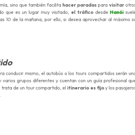
ía, sino que también facilita
hacer paradas
para
v
isitar
otro
do que es un lugar muy visitado,
el tráfico
desde
Hanói
suel
 las 10 de la mañana,
por ello, si desea aprovechar al máximo s
tido
ra conducir mismo, el autobús o los tours compartidos serán un
 varios grupos diferentes y cuentan con un guía profesional qu
trata de un tour compartido, el
itinerario es fijo
y los pasajero
.