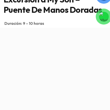
Puente De Manos Doradas
Duración:
9 - 10 horas
Llegada:
Da Nang
Salida:
Da Nang
Excusión a My Son, Puente De Manos Dorados
Visión general
Servicio incluido/Servicio excluido
Itinerario
Imagen
Visión general