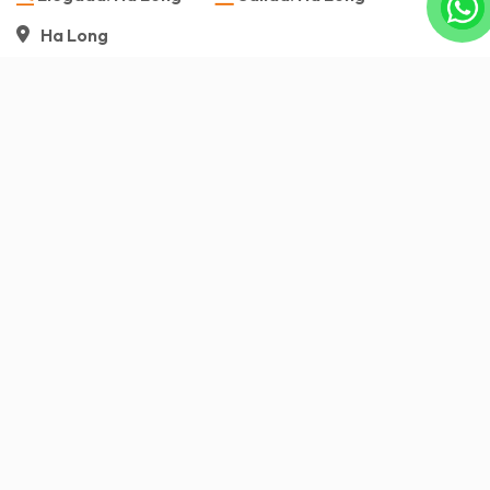
Ha Long
Visión general
Servicio incluido/Servicio excluido
Itinerario
Imagen
Visión general
Un
viaje corto
a la bahía de Ha Long es una
experiencia realmente especial durante tu
viaje a
Vietnam
. Este lugar, reconocido por la UNESCO
como patrimonio natural de la humanidad, es
famoso por su majestuosidad. Con miles de islas