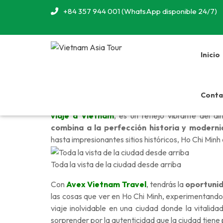
+84 357 944 001 (WhatsApp disponible 24/7)
Inicio
Conta
La ciudad de Ho Chi Minh, también conocida como 
viaje a Vietnam
, es un reflejo vibrante del 
combina a la perfección historia y modern
hasta impresionantes sitios históricos, Ho Chi Min
Toda la vista de la ciudad desde arriba
Con
Avex Vietnam Travel
, tendrás la
oportunid
las cosas que ver en Ho Chi Minh, experimentando s
viaje inolvidable en una ciudad donde la vitalid
sorprender por la autenticidad que la ciudad tiene 