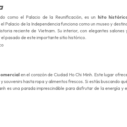
a
ido como el Palacio de la Reunificación, es un
hito históric
 el Palacio de la Independencia funciona como
un museo
y
destin
historia reciente de Vietnam. Su interior, con elegantes salones 
r el pasado de este importante sitio histórico.
comercial
en el corazón de Ciudad Ho Chi Minh. Este lugar ofrec
 y souvenirs hasta
ropa
y
alimentos frescos
. Si estás buscando qu
nh es una parada imprescindible para disfrutar de la energía y e