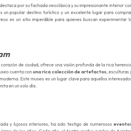
 destaca por su fachada neoclásica y su impresionante interior co
 es un popular destino turístico y un excelente lugar para compra
reos es un sitio imperdible para quienes buscan experimentar l
nam
 corazón de ciudad, ofrece una visión profunda de la rica herenci
 museo cuenta con
una
rica colección de artefactos
, esculturas 
ra moderna. Este museo es un lugar clave para aquellos interesado
mita en un solo día.
ada y lujosos interiores, ha sido testigo de numerosos
evento