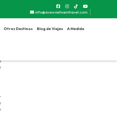
info@avexvietnamtravel.com
Otros Destinos
Blog de Viajes
A Medida
u
d
s
r
n
e