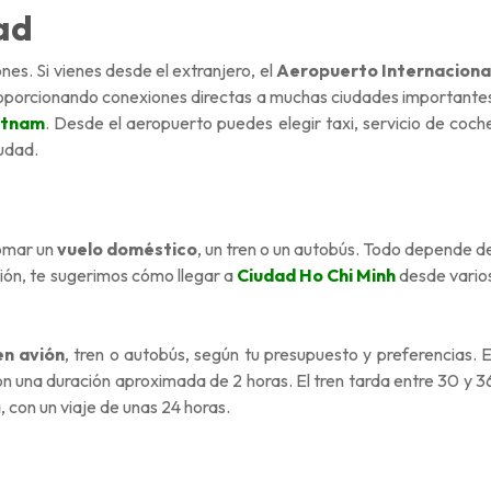
ad
ones. Si vienes desde el extranjero, el
Aeropuerto Internaciona
proporcionando conexiones directas a muchas ciudades importante
ietnam
. Desde el aeropuerto puedes elegir taxi, servicio de coch
iudad.
tomar un
vuelo doméstico
, un tren o un autobús. Todo depende d
ción, te sugerimos cómo llegar a
Ciudad Ho Chi Minh
desde vario
en avión
, tren o autobús, según tu presupuesto y preferencias. E
on una duración aproximada de 2 horas. El tren tarda entre 30 y 3
 con un viaje de unas 24 horas.