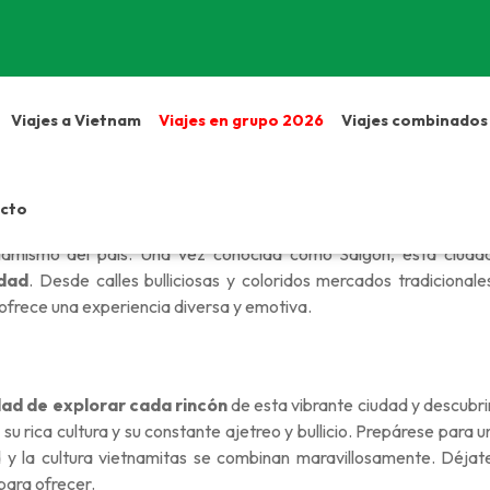
Viajes a Vietnam
Viajes en grupo 2026
Viajes combinados
cto
ciudad de Saigón, uno de los destinos que no debes perderte en t
dinamismo del país. Una vez conocida como Saigón, esta ciuda
idad
. Desde calles bulliciosas y coloridos mercados tradicionale
h ofrece una experiencia diversa y emotiva.
ad de explorar cada rincón
de esta vibrante ciudad y descubri
u rica cultura y su constante ajetreo y bullicio. Prepárese para u
ad y la cultura vietnamitas se combinan maravillosamente. Déjat
para ofrecer.