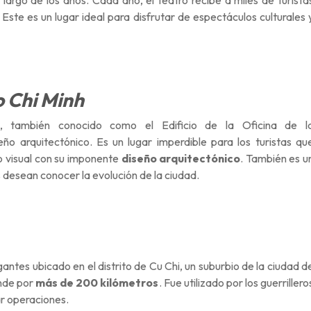
o largo de los años. Cada año, el teatro recibe a miles de turista
 Este es un lugar ideal para disfrutar de espectáculos culturales 
 Chi Minh
 también conocido como el Edificio de la Oficina de l
ño arquitectónico. Es un lugar imperdible para los turistas qu
vo visual con su imponente
diseño arquitectónico
. También es u
s desean conocer la evolución de la ciudad.
antes ubicado en el distrito de Cu Chi, un suburbio de la ciudad d
ende por
más de 200 kilómetros
. F
ue utilizado por los guerrillero
ar operaciones.