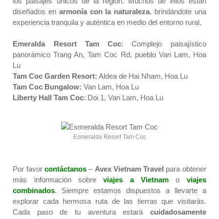
los paisajes únicos de la región. Muchos de ellos están
diseñados en
armonía con la naturaleza
, brindándote una
experiencia tranquila y auténtica en medio del entorno rural.
Emeralda Resort Tam Coc
: Complejo paisajístico
panorámico Trang An, Tam Coc Rd, pueblo Van Lam, Hoa
Lu
Tam Coc Garden Resort:
Aldea de Hai Nham, Hoa Lu
Tam Coc Bungalow:
Van Lam, Hoa Lu
Liberty Hall Tam Coc
: Doi 1, Van Lam, Hoa Lu
Esmeralda Resort Tam Coc
Por favor
contáctanos
–
Avex Vietnam Travel
para obtener
más información sobre
viajes a Vietnam
o
viajes
combinados
. Siempre estamos dispuestos a llevarte a
explorar cada hermosa ruta de las tierras que visitarás.
Cada paso de tu aventura estará
cuidadosamente