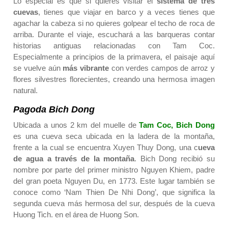
Lo especial es que si quieres visitar el
sistema de tres
cuevas
, tienes que viajar en barco y a veces tienes que
agachar la cabeza si no quieres golpear el techo de roca de
arriba. Durante el viaje, escuchará a las barqueras contar
historias antiguas relacionadas con Tam Coc.
Especialmente a principios de la primavera, el paisaje aquí
se vuelve aún
más vibrante
con verdes campos de arroz y
flores silvestres florecientes, creando una hermosa imagen
natural.
Pagoda Bich Dong
Ubicada a unos 2 km del muelle de
Tam Coc, Bich Dong
es una cueva seca ubicada en la ladera de la montaña,
frente a la cual se encuentra Xuyen Thuy Dong, una c
ueva
de agua a través de la montaña
. Bich Dong recibió su
nombre por parte del primer ministro Nguyen Khiem, padre
del gran poeta Nguyen Du, en 1773. Este lugar también se
conoce como ‘Nam Thien De Nhi Dong’, que significa la
segunda cueva más hermosa del sur, después de la cueva
Huong Tich. en el área de Huong Son.